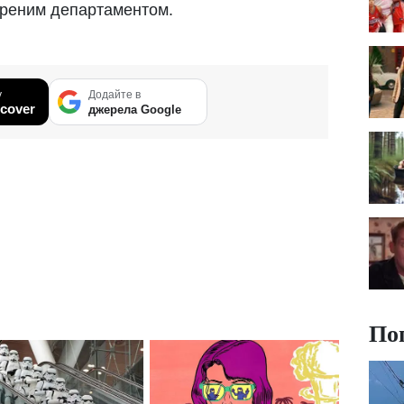
ореним департаментом.
у
Додайте в
cover
джерела Google
По