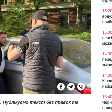
отри
15:2
воду:
прий
15:0
пенсі
можн
14:3
перед
змін
14:0
Кіров
найс
13:4
. Публікуємо текст без правок та
Черні
подо