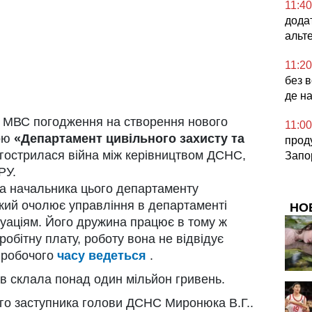
11:40
дода
альт
11:20
без в
де н
м МВС погодження на створення нового
11:00
вою
«Департамент цивільного захисту та
проду
гострилася війна між керівництвом ДСНС,
Запо
РУ.
 на начальника цього департаменту
кий очолює управління в департаменті
НО
уаціям. Його дружина працює в тому ж
робітну плату, роботу вона не відвідує
ї робочого
часу ведеться
.
в склала понад один мільйон гривень.
го заступника голови ДСНС Миронюка В.Г..