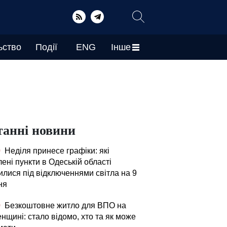
ьство
Події
ENG
Інше
танні новини
0
Неділя принесе графіки: які
ені пункти в Одеській області
илися під відключеннями світла на 9
ня
0
Безкоштовне житло для ВПО на
нщині: стало відомо, хто та як може