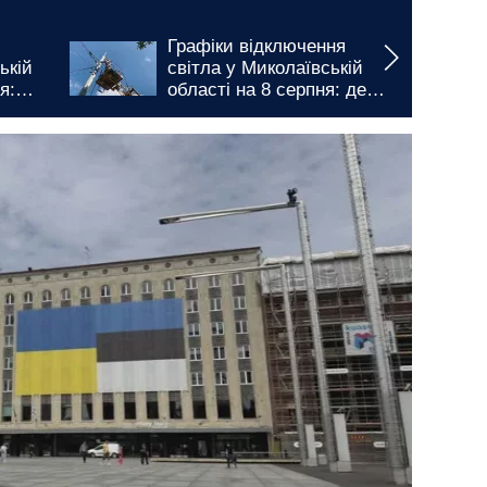
відключення
Вводяться тривалі
 Миколаївській
обмеження: в Херсоні
на 8 серпня: де
запроваджено нові гра
принесе
відключення води
ивалі обмеження