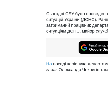
Сьогодні СБУ було проведено
ситуацій України (ДСНС). Раніш
затриманий працівник департ
ситуаціям ДСНС, майор служб
Читайте нас 
Google Dis
На
посаді керівника департам
зараз Олександр Чекригін тако