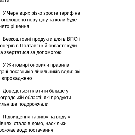
мати
0
У Чернівцях різко зросте тариф на
 оголошено нову ціну та коли буде
нято рішення
0
Безкоштовні продукти для в ВПО і
онерів в Полтавській області: куди
а звертатися за допомогою
0
У Житомирі оновили правила
ачі показників лічильників води: які
и впроваджено
0
Доведеться платити більше у
оградській області: які продукти
ильніше подорожчали
0
Підвищення тарифу на воду у
вцях: стало відомо, наскільки
рожчає водопостачання