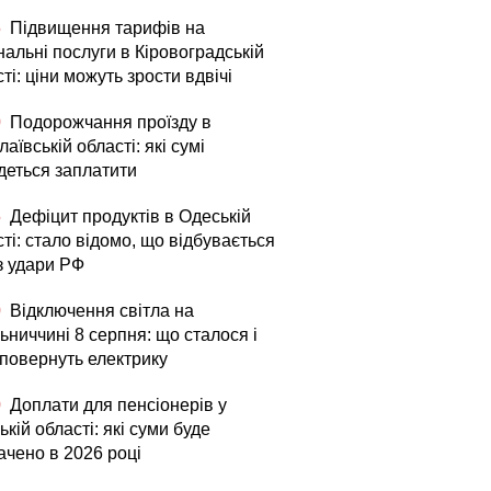
5
Підвищення тарифів на
альні послуги в Кіровоградській
ті: ціни можуть зрости вдвічі
0
Подорожчання проїзду в
аївській області: які сумі
деться заплатити
5
Дефіцит продуктів в Одеській
ті: стало відомо, що відбувається
з удари РФ
0
Відключення світла на
ьниччині 8 серпня: що сталося і
 повернуть електрику
0
Доплати для пенсіонерів у
ькій області: які суми буде
ачено в 2026 році