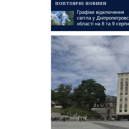
ПОПУЛЯРНІ НОВИНИ
Графіки відключення
Графіки 
світла у Дніпропетровській
світла у
області на 8 та 9 серпня:
області 
де доведеться зустріти
субота 
вихідні без електрики
довготр