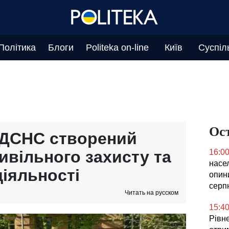
Політика
Блоги
Politeka on-line
Київ
Суспіл
Ос
 ДСНС створений
ивільного захисту та
16:0
насел
діяльності
опин
серп
Читать на русском
15:4
Рівне