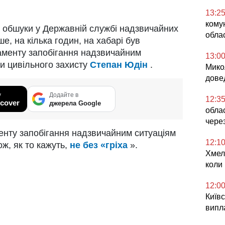
13:2
комун
 обшуки у Державній службі надзвичайних
облас
е, на кілька годин, на хабарі був
аменту запобігання надзвичайним
13:0
и цивільного захисту
Степан Юдін
.
Микол
дове
у
Додайте в
12:3
cover
джерела Google
облас
чере
енту запобігання надзвичайним ситуаціям
12:1
ж, як то кажуть,
не без «гріха
».
Хмел
коли
12:0
Київс
випл