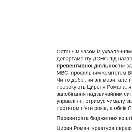
Останнім часом із ухвалення
департаменту ДСНС під наз
превентивної діяльності»
за
МВС, профільним комітетом В
Чи то добрі, чи злі мови, але
пророкують Циреня Романа, я
запобігання надзвичайним сит
управлінні, отримує чималу за
протягом п'яти років, а облік ї
Перевитрата бюджетних кошті
Цирен Роман, креатура першо