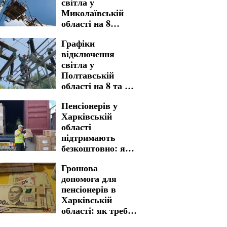
світла у
Миколаївській
області на 8
серпня: де субота
Графіки
принесе
відключення
довготривалі
світла у
обмеження
Полтавській
області на 8 та 9
серпня: названо
Пенсіонерів у
адреси тривалих
Харківській
знеструмлень
області
підтримають
безкоштовно: яку
гуманітарну
Грошова
допомогу можна
допомога для
отримати
пенсіонерів в
Харківській
області: як треба
пройти процедуру