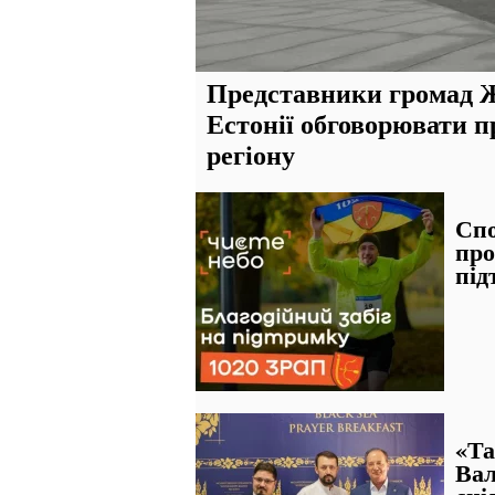
Представники громад Ж
Естонії обговорювати п
регіону
Спо
про
під
«Та
Вал