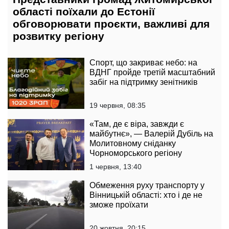
області поїхали до Естонії
обговорювати проєкти, важливі для
розвитку регіону
Спорт, що закриває небо: на
ВДНГ пройде третій масштабний
забіг на підтримку зенітників
19 червня, 08:35
«Там, де є віра, завжди є
майбутнє», — Валерій Дубіль на
Молитовному сніданку
Чорноморського регіону
1 червня, 13:40
Обмеження руху транспорту у
Вінницькій області: хто і де не
зможе проїхати
20 жовтня, 20:15