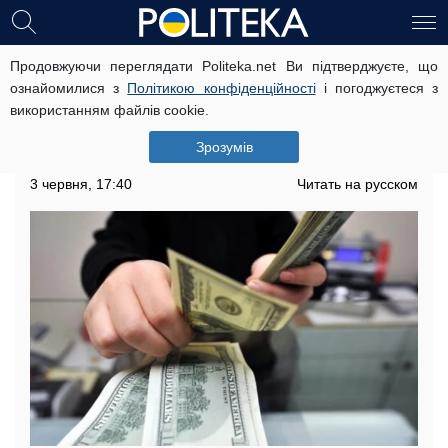
Продовжуючи переглядати Politeka.net Ви підтверджуєте, що
У гривні серйозні проблеми, НБУ
ознайомилися з
Політикою конфіденційності
і погоджуєтеся з
знову втрутився в курс валют: що
використанням файлів cookie.
буде з доларом в червні
Зрозумів
Стало відомо, що буде з курсом валют
3 червня, 17:40
Читать на русском